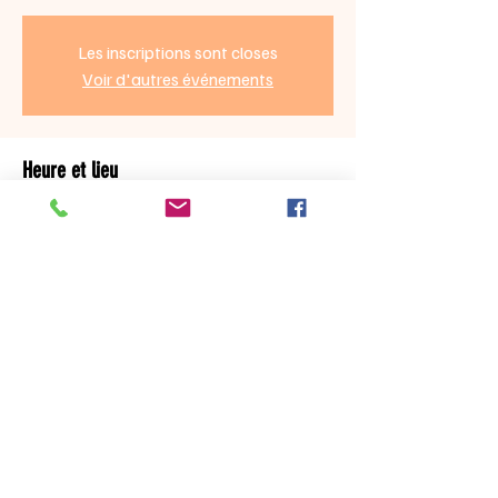
Les inscriptions sont closes
Voir d'autres événements
Heure et lieu
08 nov. 2024, 21:00 – 22:20
Théâtre La Croisée des Chemins, 120 Rue
Haxo, 75019 Paris, France
Partager cet événement