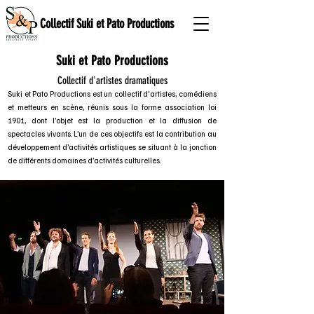
Collectif Suki et Pato Productions
Suki et Pato Productions
Collectif d'artistes dramatiques
Suki et Pato Productions est un collectif d'artistes, comédiens
et metteurs en scène, réunis sous la forme association loi
1901, dont l’objet est la production et la diffusion de
spectacles vivants. L’un de ces objectifs est la contribution au
développement d’activités artistiques se situant à la jonction
de différents domaines d’activités culturelles.