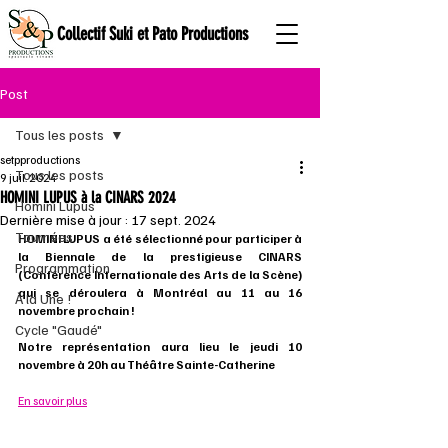
Collectif Suki et Pato Productions
Post
Tous les posts
setpproductions
Tous les posts
9 juil. 2024
HOMINI LUPUS à la CINARS 2024
Homini Lupus
Dernière mise à jour :
17 sept. 2024
Tournées
HOMINI LUPUS a été sélectionné pour participer à 
la Biennale de la prestigieuse CINARS 
Programmation
(Conférence Internationale des Arts de la Scène) 
qui se déroulera à Montréal au 11 au 16 
À la Une !
novembre prochain !
Cycle "Gaudé"
Notre représentation aura lieu le jeudi 10 
novembre à 20h au Théâtre Sainte-Catherine 
En savoir plus